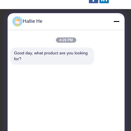
Hallie He
Fale Conosco
4:26 PM
Guangzhou Andea Electronics
Good day, what product are you looking 
Technology Co., Ltd.
for?
Quarto 1101, 1102, Edifício
C2, nº 29, Rua Bishan,
Distrito de Huangpu,
Guangzhou, Guangdong,
China.
86--18819378907
marketing@gzandea.com