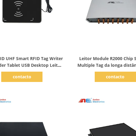
Mostrar detalhes
Mostrar detalhes
FID UHF Smart RFID Tag Writer
Leitor Module R2000 Chip 
er Tablet USB Desktop Leitor
Multiple Tag da longa distâ
RFID ISO 18000-6C
da frequência ultraele
contacto
contacto