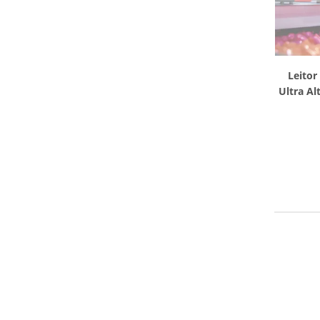
Leitor
Ultra Al
Pr
R