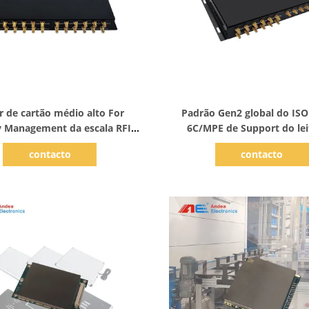
Mostrar detalhes
Mostrar detalhes
r de cartão médio alto For
Padrão Gen2 global do ISO
 Management da escala RFID
6C/MPE de Support do lei
uência ultraelevada de Writer
frequência ultraelevada do
contacto
contacto
r de etiquetas da sensibilidade
as 18 antenas para a gestão
RFID