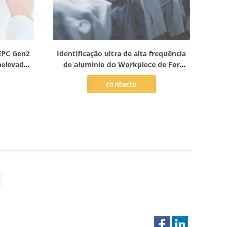
Mostrar detalhes
EPC Gen2
Identificação ultra de alta frequência
raelevada
de alumínio do Workpiece de For
stão do
Apparel Manufacturing do leitor da
contacto
orta
liga dos ethernet de RS232 RS485