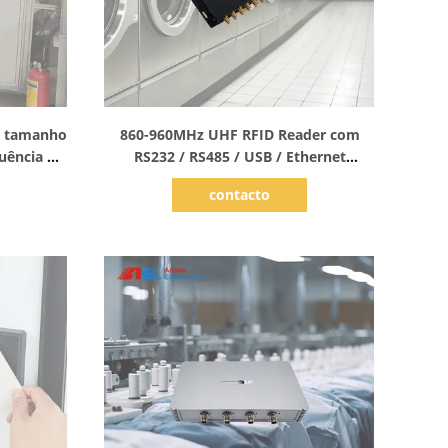
Mostrar detalhes
o tamanho
860-960MHz UHF RFID Reader com
quência do
RS232 / RS485 / USB / Ethernet
mínio para
Interface para lavanderia
contacto
do livro
gerenciamento de automação de
fábrica