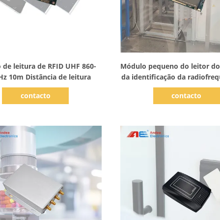
Mostrar detalhes
Mostrar detalhes
de leitura de RFID UHF 860-
Módulo pequeno do leitor d
z 10m Distância de leitura
da identificação da radiofre
ABS de DC5V e da liga de alu
contacto
contacto
a máquina de classificação 