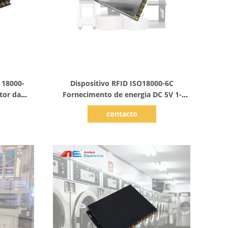
Mostrar detalhes
 18000-
Dispositivo RFID ISO18000-6C
tor da
Fornecimento de energia DC 5V 1-
 RFID com
32dBm Fornecimento de energia RF
contacto
 do livro
RS232 Interface USB para
autoatendimento Quiosque de check-
in