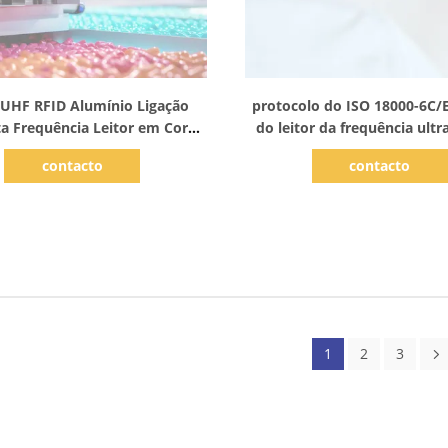
Mostrar detalhes
Mostrar detalhes
 UHF RFID Alumínio Ligação
protocolo do ISO 18000-6C/
ta Frequência Leitor em Cores
do leitor da frequência ult
ateadas Para Gestão de
RFID de 5V USB para a ge
contacto
contacto
astreamento de Drogas
controle de acesso da p
1
2
3