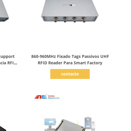
Mostrar detalhes
Support
860-960MHz Fixado Tags Passivos UHF
ncia RFID
RFID Reader Para Smart Factory
vada
contacto