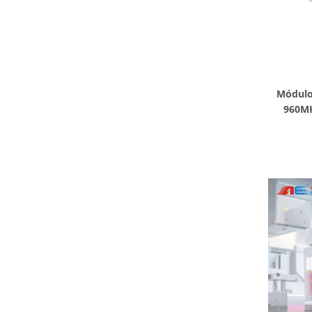
Módulo 
960MH