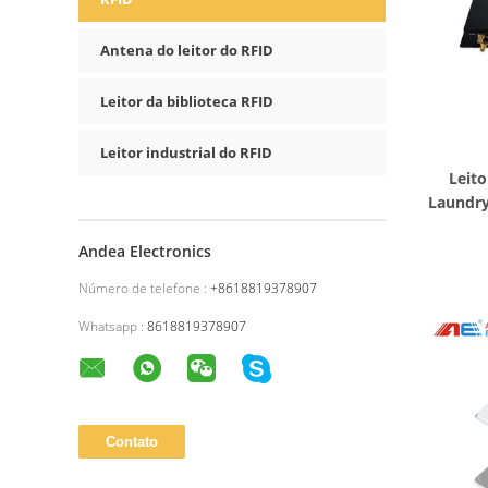
Antena do leitor do RFID
Leitor da biblioteca RFID
Leitor industrial do RFID
Leito
Laundry
da freq
do leito
Andea Electronics
Número de telefone :
+8618819378907
Whatsapp :
8618819378907