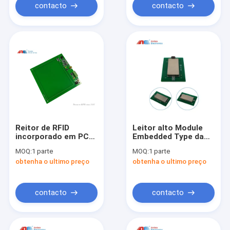
contacto
contacto
Reitor de RFID
Leitor alto Module
incorporado em PCB
Embedded Type da
ICODE SLI / SLIX /
carta inteligente da
MOQ:
1 parte
MOQ:
1 parte
SLIX2 Chips
sensibilidade RFID
obtenha o ultimo preço
obtenha o ultimo preço
ISO15693
para protocolo do
apoio do controle de
acesso o multi
contacto
contacto