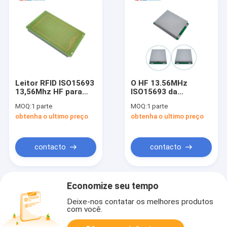
Leitor RFID ISO15693
O HF 13.56MHz
13,56Mhz HF para
ISO15693 da
máquina de
circulação da
MOQ:
1 parte
MOQ:
1 parte
classificação de
biblioteca encaixou o
obtenha o ultimo preço
obtenha o ultimo preço
livros Leitor
leitor For Self
embutido de check-in
Checkout do RFID o
e check-out de livros
arquivo da biblioteca
que da máquina do
contacto
contacto
quiosque controla
Economize seu tempo
Deixe-nos contatar os melhores produtos
com você.