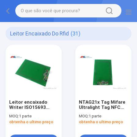
Leitor Encaixado Do Rfid
(31)
Leitor encaixado
NTAG21x Tag Mifare
Writer ISO15693
Ultralight Tag NFC
ISO14443A/B
RFID Reader Writer
MOQ:
1 parte
MOQ:
1 parte
ISO18000-3M3 e NFC
Construído em placa
obtenha o ultimo preço
obtenha o ultimo preço
do HF RFID
de PCB