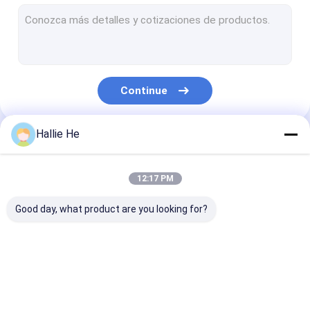
leitor handheld do rfid
Leitor de USB RFID
leitor encaixado do rfid
Continue
Módulo leitor RFID
Leitor meados de da escala RFID
Hallie He
Nossas Categorias
Long Range leitor RFID
12:17 PM
Leitor de NFC RFID
Good day, what product are you looking for?
Leitor da frequência ultraelevada RFID
Antena do leitor do RFID
Leitor de IOT RFID
Leitor da porta do
Leitor do Desk
Leitor da biblioteca RFID
RFID
RFID