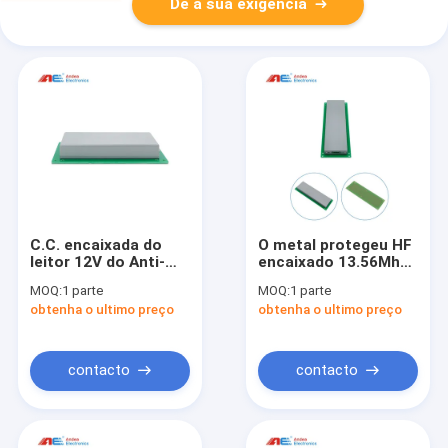
Dê a sua exigência
C.C. encaixada do
O metal protegeu HF
leitor 12V do Anti-
encaixado 13.56Mhz
metal 13.56MHz RFID
do leitor do RFID anti
MOQ:
1 parte
MOQ:
1 parte
da proximidade
- metal para o
obtenha o ultimo preço
obtenha o ultimo preço
varredor de
Mangement RFID do
livro da biblioteca
contacto
contacto