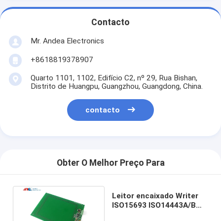
Contacto
Mr. Andea Electronics
+8618819378907
Quarto 1101, 1102, Edifício C2, nº 29, Rua Bishan,
Distrito de Huangpu, Guangzhou, Guangdong, China.
contacto
Obter O Melhor Preço Para
Leitor encaixado Writer
ISO15693 ISO14443A/B
ISO18000-3M3 e NFC do