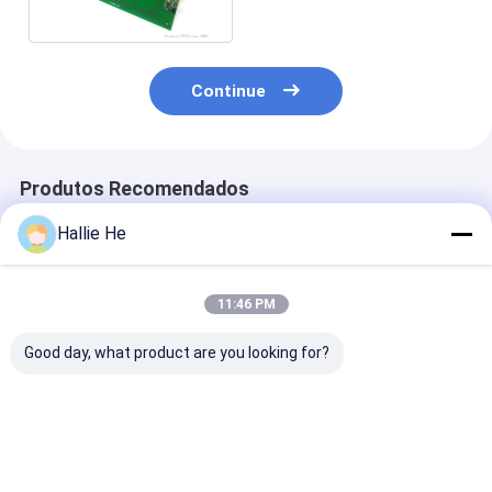
HF RFID
Continue
Produtos Recomendados
Hallie He
11:46 PM
Good day, what product are you looking for?
NTAG21x Tag Mifare
Reitor de RFID
Leitor alto Mo
Ultralight Tag NFC
incorporado em PCB
Embedded Typ
RFID Reader Writer
ICODE SLI / SLIX /
carta intelige
Construído em placa
SLIX2 Chips
sensibilidade 
de PCB
ISO15693
para protocol
Melhor preço
Melhor preço
Melhor pr
apoio do contr