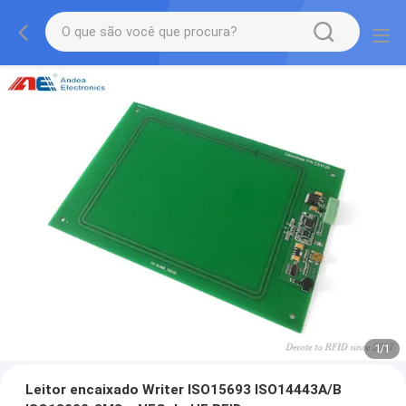
1
/
1
Leitor encaixado Writer ISO15693 ISO14443A/B