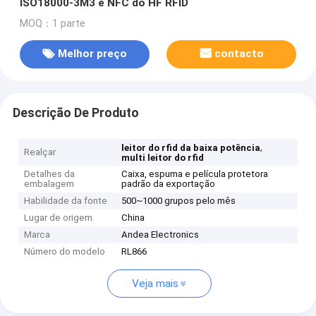
ISO18000-3M3 e NFC do HF RFID
MOQ：1 parte
Melhor preço
contacto
Descrição De Produto
,
leitor do rfid da baixa potência
Realçar
multi leitor do rfid
Detalhes da
Caixa, espuma e película protetora
embalagem
padrão da exportação
Habilidade da fonte
500~1000 grupos pelo mês
Lugar de origem
China
Marca
Andea Electronics
Número do modelo
RL866
Veja mais