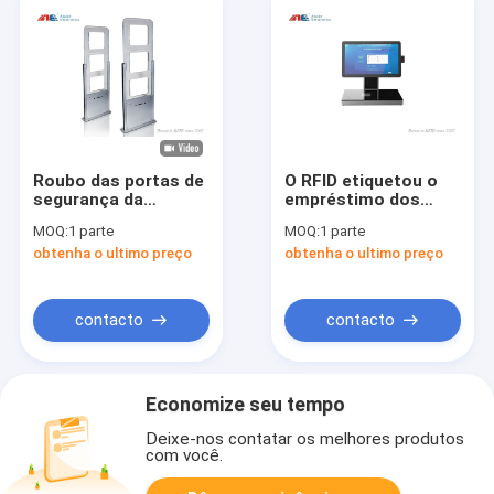
Roubo das portas de
O RFID etiquetou o
segurança da
empréstimo dos
biblioteca do HF RFID
livros/o quiosque do
MOQ:
1 parte
MOQ:
1 parte
o anti apoia a
serviço auto do
obtenha o ultimo preço
obtenha o ultimo preço
câmera integrada
retorno construídos
com porta da
no leitor For Library
detecção
do RFID
contacto
contacto
Economize seu tempo
Deixe-nos contatar os melhores produtos
com você.