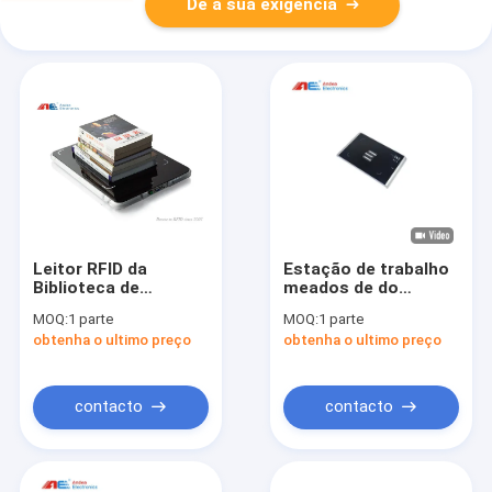
Dê a sua exigência
Leitor RFID da
Estação de trabalho
Biblioteca de
meados de do
Segurança EAS
pessoal da escala da
MOQ:
1 parte
MOQ:
1 parte
frequência
obtenha o ultimo preço
obtenha o ultimo preço
ultraelevada 863-
928Mhz de Writer do
leitor de ISO18000-
6C/EPC Gen2 RFID
contacto
contacto
para o sistema de
gestão da biblioteca