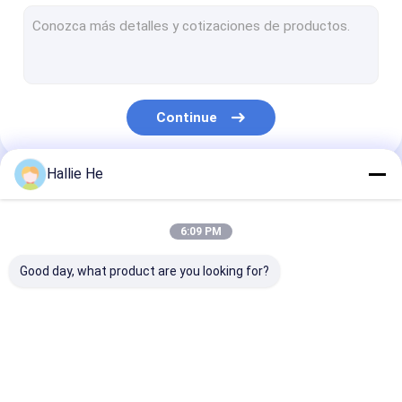
leitor handheld do rfid
Leitor de USB RFID
leitor encaixado do rfid
Continue
Módulo leitor RFID
Leitor meados de da escala RFID
Hallie He
Nossas Categorias
Long Range leitor RFID
6:09 PM
Leitor de NFC RFID
Good day, what product are you looking for?
Leitor da frequência ultraelevada RFID
Antena do leitor do RFID
Leitor de IOT RFID
Leitor da porta do
Leitor do Desk
Leitor da biblioteca RFID
RFID
RFID