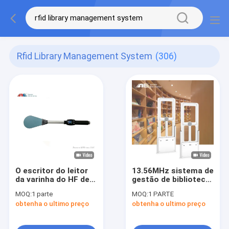
Rfid Library Management System
(306)
O escritor do leitor
13.56MHz sistema de
da varinha do HF de
gestão de biblioteca
R-PAN para o RFID
da porta de
MOQ:
1 parte
MOQ:
1 PARTE
baseou o sistema de
segurança RFID da
obtenha o ultimo preço
obtenha o ultimo preço
gestão da biblioteca
biblioteca da antena
de HF do sistema de
alarme RFID da