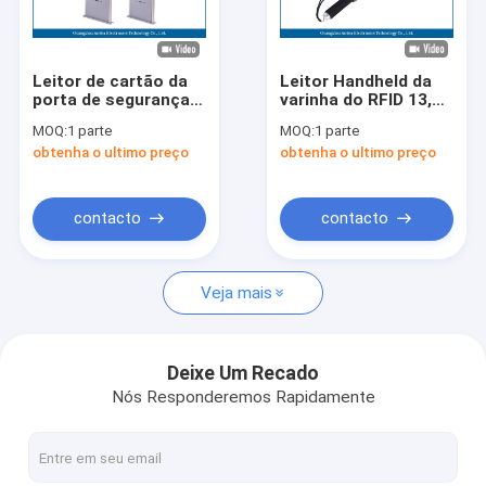
Excursão da fábrica
Controle da qualidade
Leitor de cartão da
Leitor Handheld da
porta de segurança
varinha do RFID 13,56
Contacte-nos
de 90CM RFID,
megahertz, leitor R
MOQ:
1 parte
MOQ:
1 parte
acesso da porta do
da vara do RFID -
obtenha o ultimo preço
obtenha o ultimo preço
RFID para o sistema
filtre para o
Notícia
de gestão da
inventário de livros
biblioteca
Peça umas citações
contacto
contacto
Veja mais
Leitor de IOT RFID
Leitor da porta do RFID
Deixe Um Recado
Nós Responderemos Rapidamente
Leitor do Desktop RFID
Leitor fixo do RFID