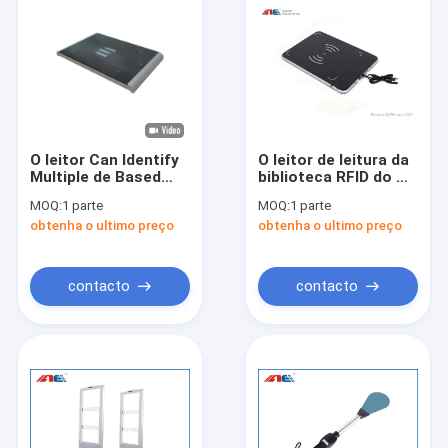
O leitor Can Identify
O leitor de leitura da
Multiple de Based
biblioteca RFID do HF
Library Automation
da escala da C.C. 12V
MOQ:
1 parte
MOQ:
1 parte
do leitor do poder
40cm para verifica
obtenha o ultimo preço
obtenha o ultimo preço
médio do HF etiqueta
dentro a verificação
o sistema de gestão
para fora
da biblioteca de Rfid
contacto
contacto
Casa
Produtos
Sobre nós