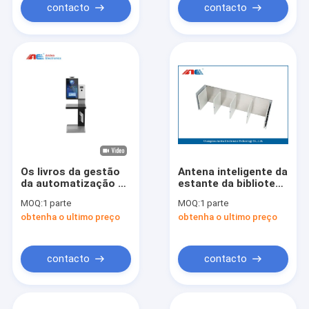
biblioteca do HF RFID
contacto
contacto
Os livros da gestão
Antena inteligente da
da automatização da
estante da biblioteca
biblioteca do RFID
do HF RFID para o
MOQ:
1 parte
MOQ:
1 parte
verificam em/para
inventário e a
obtenha o ultimo preço
obtenha o ultimo preço
fora máquina do
pesquisa do tempo
quiosque do serviço
real
do auto
contacto
contacto