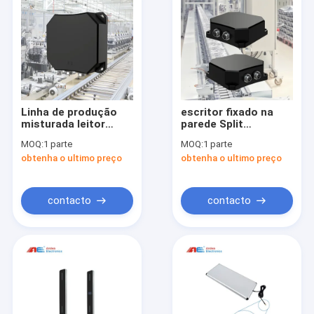
Linha de produção
escritor fixado na
misturada leitor
parede Split
fixado na parede do
Designed Made do
MOQ:
1 parte
MOQ:
1 parte
fluxo do automóvel
leitor de cartão de
obtenha o ultimo preço
obtenha o ultimo preço
For Part
13.56mhz RF da
Identification da
placa do ABS e de
otimização de
metal
processo RFID
contacto
contacto
Casa
Produtos
Sobre nós