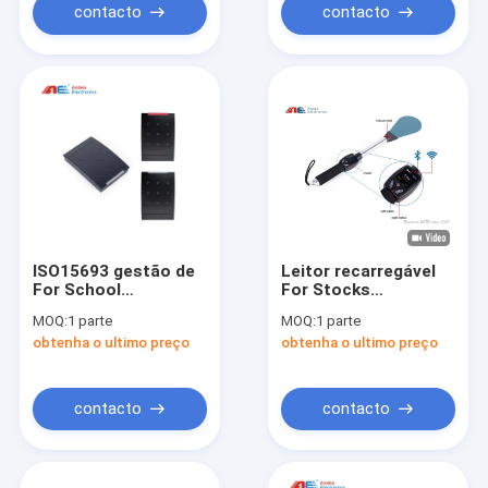
parede
contacto
contacto
ISO15693 gestão de
Leitor recarregável
For School
For Stocks
Attendance do leitor
Management de
MOQ:
1 parte
MOQ:
1 parte
do controle de
Shelfie Stick RFID do
obtenha o ultimo preço
obtenha o ultimo preço
acesso RFID
leitor da varinha da
frequência
ultraelevada
contacto
contacto