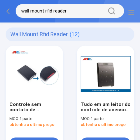
Wall Mount Rfid Reader
(12)
Controle sem
Tudo em um leitor do
contato de
controle de acesso
Integrated For
RFID 13,56
MOQ:
1 parte
MOQ:
1 parte
Access do leitor de
megahertz com luz
obtenha o ultimo preço
obtenha o ultimo preço
cartão do leitor
indicadora
13.56MHz RFID da
montagem RFID da