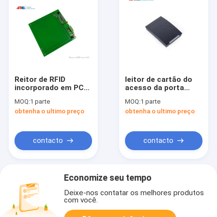
Reitor de RFID
leitor de cartão do
incorporado em PCB
acesso da porta
ICODE SLI / SLIX /
13.56MHz, leitor da
MOQ:
1 parte
MOQ:
1 parte
SLIX2 Chips
proximidade do
obtenha o ultimo preço
obtenha o ultimo preço
ISO15693
controle de acesso
de DC12V
contacto
contacto
Economize seu tempo
Deixe-nos contatar os melhores produtos
com você.