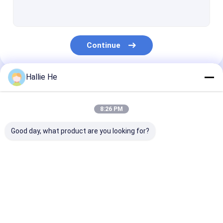
leitor handheld do rfid
Leitor de USB RFID
Continue
leitor encaixado do rfid
Módulo leitor RFID
Hallie He
Nossas Categorias
Leitor meados de da escala RFID
8:26 PM
Long Range leitor RFID
Good day, what product are you looking for?
Leitor de NFC RFID
Leitor da frequência ultraelevada RFID
Leitor de IOT RFID
Leitor da porta do
Leitor do Desk
Antena do leitor do RFID
RFID
RFID
Leitor da biblioteca RFID