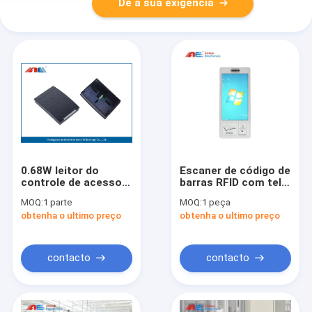
Dê a sua exigência
0.68W leitor do
Escaner de código de
controle de acesso
barras RFID com tela
do HF RFID, leitor For
Estante de livros
MOQ:
1 parte
MOQ:
1 peça
Time Attendance da
Montado na parede
obtenha o ultimo preço
obtenha o ultimo preço
montagem RFID da
Quiosque para
parede
emprestar e devolver
livros
contacto
contacto