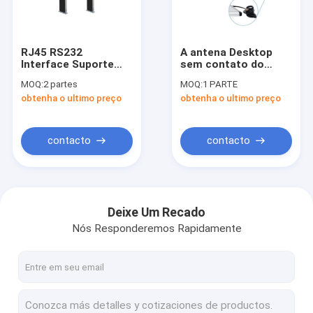
Excursão da fábrica
Controle da qualidade
RJ45 RS232
A antena Desktop
Interface Suporte
sem contato do
Contacte-nos
Windows
protetor RFID do
MOQ:
2 partes
MOQ:
1 PARTE
Desenvolvimento do
metal do OEM
obtenha o ultimo preço
obtenha o ultimo preço
sistema UHF RFID
13.56MHz Smart
Notícia
Reader Anti-roubo
Card com relação
RFID Gate For Library
35cm de SMA leu a
escala
Peça umas citações
contacto
contacto
Leitor de IOT RFID
Deixe Um Recado
Nós Responderemos Rapidamente
Leitor da porta do RFID
Leitor do Desktop RFID
Leitor fixo do RFID