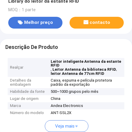
Library do leitor da estante RFID
MOQ：1 parte
Melhor preço
contacto
Descrição De Produto
Leitor inteligente Antenna da estante
RFID
Realçar
,
,
Leitor Antenna da biblioteca RFID
leitor Antenna de 77cm RFID
Detalhes da
Caixa, espuma e película protetora
embalagem
padrão da exportação
Habilidade da fonte
500~1000 grupos pelo mês
Lugar de origem
China
Marca
Andea Electronics
Número do modelo
ANT-SSL2X
Veja mais