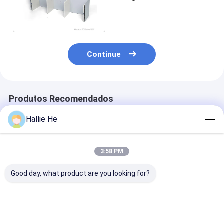
For Library do leitor da
estante RFID
Continue
Produtos Recomendados
Hallie He
3:58 PM
Good day, what product are you looking for?
Projeto de antena de
860-960MHz RFID
Leitor Smart
prateleira RFID 1.5W
UHF Antenna de Alto
Bookshelf Ant
para estantes de
Desempenho
do HF 13.56m
arquivo
Antenna portátil
RFID da gestão