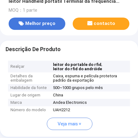
leitor Handheld portátil Terminal da frequência
ultraelevada RFID
MOQ：1 parte
Melhor preço
contacto
Descrição De Produto
,
leitor do portable do rfid
Realçar
leitor do rfid do andróide
Detalhes da
Caixa, espuma e película protetora
embalagem
padrão da exportação
Habilidade da fonte
500~1000 grupos pelo mês
Lugar de origem
China
Marca
Andea Electronics
Número do modelo
UAH2212
Veja mais