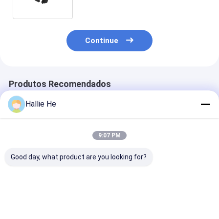
ultraelevada RFID
Continue
Produtos Recomendados
Hallie He
9:07 PM
Good day, what product are you looking for?
Leitor RFID
Terminal portátil
UHF RFID PDA
integrado de longa
Scanner móvel
Scanner de có
distância UHF RFID
Android NFC RFID
de barras Desi
Reader Writer
Código de barras
robusto Dual 
Android Multi Tag
Android 9.0 RFID
de 6 polegadas
Melhor preço
Melhor preço
Melhor pr
Free SDK
Reader Pda
IP67 Industria