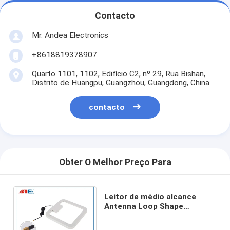
Contacto
Mr. Andea Electronics
+8618819378907
Quarto 1101, 1102, Edifício C2, nº 29, Rua Bishan,
Distrito de Huangpu, Guangzhou, Guangdong, China.
contacto
Obter O Melhor Preço Para
Leitor de médio alcance
Antenna Loop Shape
13.56MHz do RFID para o
pacote que classifica o