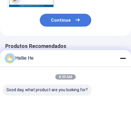
sistema
Continue
Produtos Recomendados
Hallie He
8:35 AM
Good day, what product are you looking for?
Projeto de antena de
860-960MHz RFID
Leitor Smart
prateleira RFID 1.5W
UHF Antenna de Alto
Bookshelf Ant
para estantes de
Desempenho
do HF 13.56m
arquivo
Antenna portátil
RFID da gestão
portátil para gestão
inventário do
Melhor preço
Melhor preço
Melhor pr
de livros e arquivos
arquivo do livr
biblioteca