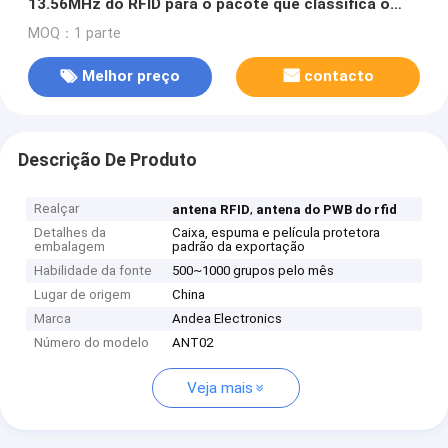
13.56MHz do RFID para o pacote que classifica o
sistema
MOQ：1 parte
Melhor preço
contacto
Descrição De Produto
Realçar
,
antena RFID
antena do PWB do rfid
Detalhes da
Caixa, espuma e película protetora
embalagem
padrão da exportação
Habilidade da fonte
500~1000 grupos pelo mês
Lugar de origem
China
Marca
Andea Electronics
Número do modelo
ANT02
Veja mais