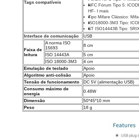
Tags compatíveis
NFC Fórum Tipo 5: ICODE
HF- I mais
Tipo Mifare Clássico: Mif
ISO18000-3M3 Tipo: ICO
ST ISO14443B Tipo: SRI
Interface de comunicação
USB
A norma ISO
8 cm
15693
Faixa de
leitura
ISO 14443A
5 cm
ISO 18000-3M3
4 cm
Emulação de teclado
Apoio
Algoritmo anti-colisão
Apoio
Tensão de funcionamento
DC 5V (alimentação USB)
Consumo máximo de
0.48W
energia
Dimensão
50*45*10 mm
Peso
18 g