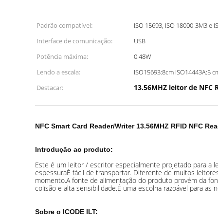
Padrão compatível:
ISO 15693, ISO 18000-3M3 e 
Interface de comunicação:
USB
Potência máxima:
0.48W
Lendo a escala:
ISO15693:8cm ISO14443A:5 c
13.56MHZ leitor de NFC 
Destacar:
NFC Smart Card Reader/Writer 13.56MHZ RFID NFC Rea
Introdução ao produto:
Este é um leitor / escritor especialmente projetado para a
espessuraÉ fácil de transportar. Diferente de muitos leit
momento.A fonte de alimentação do produto provém da fonte
colisão e alta sensibilidade.É uma escolha razoável para as
Sobre o ICODE ILT: