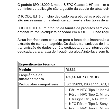
O padrão ISO 18000-3 modo 3/EPC Classe-1 HF permite a pr
domínios de aplicação são a gestão da cadeia de abastecim
O ICODE ILT é um chip dedicado para etiquetas e etiquet
são necessárias uma identificação fiável e altas taxas de an
O ICODE ILT é um produto da família de produtos semicond
antenaUm rótulo/etiqueta baseado em ICODE ILT não reque
A sua interface sem contacto gera a fonte de alimentação at
extraído do campo magnéticoOs dados transmitidos do inte
transmissão de dados do rótulo/etiqueta para o interrogad
dedicada para a faixa de frequência alvo.A interface sem 
Especificação técnica
Modelo
RL861
Frequência de
130,56 MHz (± 7KHz)
funcionamento
Protocolos compatíveis
ISO 15693, ISO 14443A/B,
Fórum NFC Tipo 1: Innov
Fórum NFC Tipo 2: Mifare U
Ultralight EV1, NTAG21x.
NFC Fórum Tipo 3: Sony F
Fórum NFC Tipo 4: Mifar