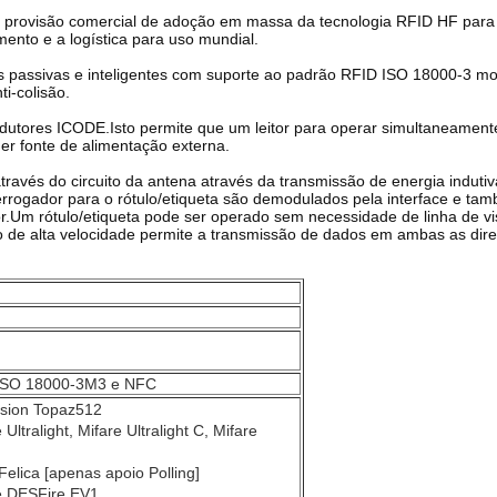
ovisão comercial de adoção em massa da tecnologia RFID HF para etiq
ento e a logística para uso mundial.
as passivas e inteligentes com suporte ao padrão RFID ISO 18000-3 
ti-colisão.
utores ICODE.Isto permite que um leitor para operar simultaneamente 
r fonte de alimentação externa.
ravés do circuito da antena através da transmissão de energia indutiva
rrogador para o rótulo/etiqueta são demodulados pela interface e t
or.Um rótulo/etiqueta pode ser operado sem necessidade de linha de vi
fio de alta velocidade permite a transmissão de dados em ambas as dir
 ISO 18000-3M3 e NFC
ision Topaz512
ltralight, Mifare Ultralight C, Mifare
elica [apenas apoio Polling]
e DESFire EV1