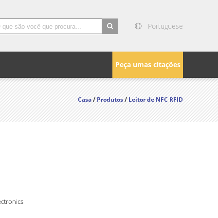
Portuguese
search
Peça umas citações
Casa
/
Produtos
/
Leitor de NFC RFID
ctronics