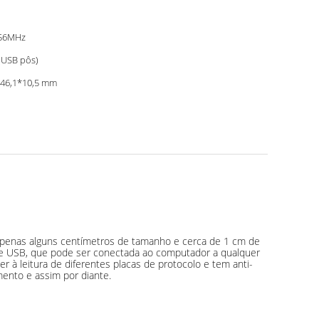
.56MHz
(USB pôs)
46,1*10,5 mm
ce.apenas alguns centímetros de tamanho e cerca de 1 cm de
face USB, que pode ser conectada ao computador a qualquer
 leitura de diferentes placas de protocolo e tem anti-
mento e assim por diante.