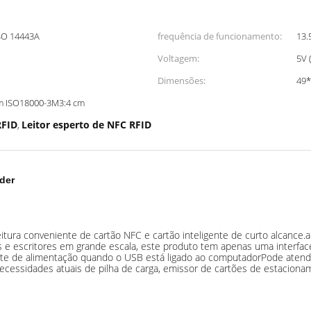
ISO 14443A
frequência de funcionamento:
13
Voltagem:
5V 
Dimensões:
49*
m ISO18000-3M3:4 cm
RFID
Leitor esperto de NFC RFID
,
der
 leitura conveniente de cartão NFC e cartão inteligente de curto alcan
ores e escritores em grande escala, este produto tem apenas uma inter
 de alimentação quando o USB está ligado ao computadorPode atender à
 necessidades atuais de pilha de carga, emissor de cartões de estaciona