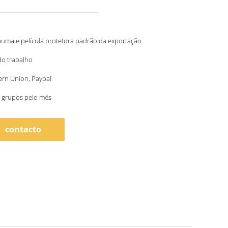
puma e película protetora padrão da exportação
do trabalho
ern Union, Paypal
 grupos pelo mês
contacto