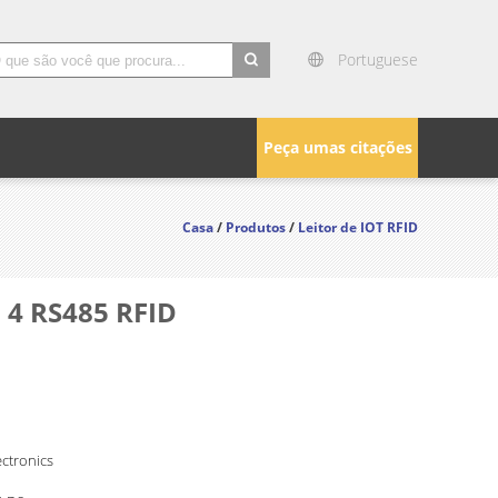
Portuguese
search
Peça umas citações
Casa
/
Produtos
/
Leitor de IOT RFID
 4 RS485 RFID
ctronics