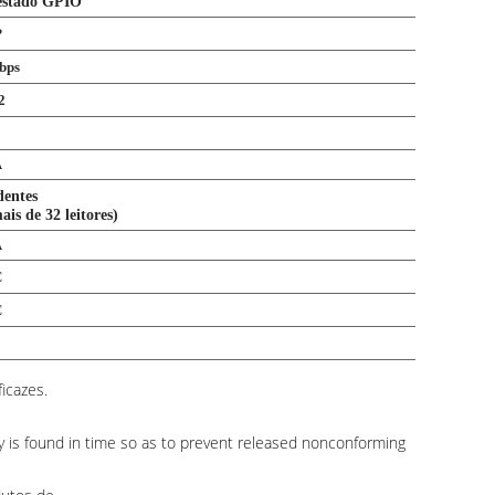
 estado GPIO
P
bps
2
A
dentes
is de 32 leitores)
A
C
C
icazes.
y is found in time so as to prevent released nonconforming