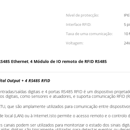
Nível de protecção:
IP6
Interface RFID:
5 p
Taxa de uma comunicação:
10 
Voltagem:
24
RS485 Ethernet
4 Módulo de IO remoto de RFID RS485
,
tal Output + 4 RS485 RFID
das/saídas digitais e 4 portas RS485 RFID é um dispositivo projetad
os digitais, como sensores e atuadores, e suporta comunicação RFID (Ra
, que são amplamente utilizados para comunicação entre dispositivo
e local (LAN) ou à Internet.Isto permite o acesso remoto e o controlo 
s canais podem ser utilizados para monitorizar o estado dos sinais digita
saídas digitais são tipicamente utilizadas para detectar eventos ou des