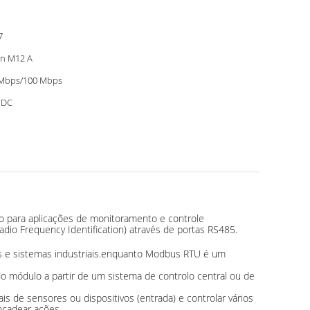
7
in M12 A
Mbps/100 Mbps
VDC
o para aplicações de monitoramento e controle
dio Frequency Identification) através de portas RS485.
s e sistemas industriais.enquanto Modbus RTU é um
do módulo a partir de um sistema de controlo central ou de
is de sensores ou dispositivos (entrada) e controlar vários
encadear ações.