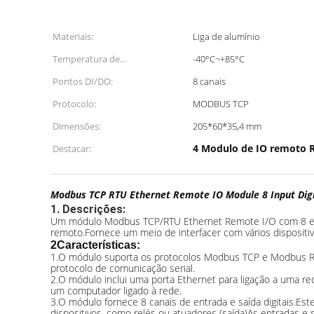
Materiais:
Liga de alumínio
Temperatura de
-40°C~+85°C
funcionamento:
Pontos DI/DO:
8 canais
Protocolo:
MODBUS TCP
Dimensões:
205*60*35,4 mm
4 Modulo de IO remoto 
Destacar:
Modbus TCP RTU Ethernet Remote IO Module 8 Input Digi
1. Descrições:
Um módulo Modbus TCP/RTU Ethernet Remote I/O com 8 entra
remoto.Fornece um meio de interfacer com vários dispositiv
2Características:
1.
O módulo suporta os protocolos Modbus TCP e Modbus RTU
protocolo de comunicação serial.
2.
O módulo inclui uma porta Ethernet para ligação a uma red
um computador ligado à rede.
3.
O módulo fornece 8 canais de entrada e saída digitais.Este
dispositivos, como relés ou atuadores (saída)As entradas e 