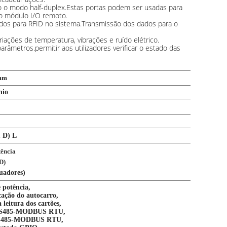
 o modo half-duplex.Estas portas podem ser usadas para
 o módulo I/O remoto.
tados para RFID no sistema.Transmissão dos dados para o
iações de temperatura, vibrações e ruído elétrico.
âmetros.permitir aos utilizadores verificar o estado das
mm
nio
1 D) L
tência
D)
tuadores)
e potência,
cação do autocarro,
 leitura dos cartões,
a RS485-MODBUS RTU,
a RS485-MODBUS RTU,