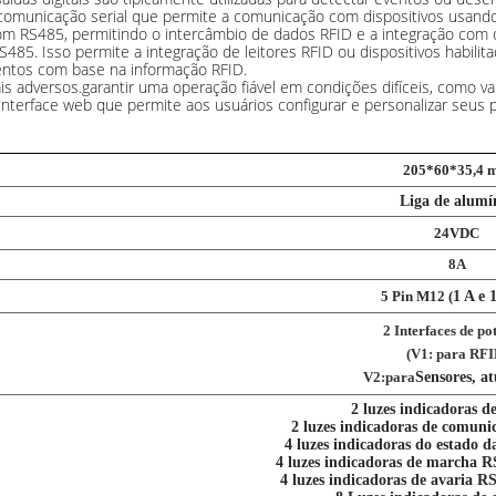
omunicação serial que permite a comunicação com dispositivos usando
 com RS485, permitindo o intercâmbio de dados RFID e a integração com
85. Isso permite a integração de leitores RFID ou dispositivos habili
entos com base na informação RFID.
s adversos.garantir uma operação fiável em condições difíceis, como var
erface web que permite aos usuários configurar e personalizar seus par
205*60*35,4 
Liga de alumí
24VDC
8A
5 Pin M12 (
1 A e 
2 Interfaces de po
(V1: para RFI
V2:para
Sensores, a
2 luzes indicadoras d
2 luzes indicadoras de comuni
4 luzes indicadoras do estado da
4 luzes indicadoras de march
4 luzes indicadoras de avari