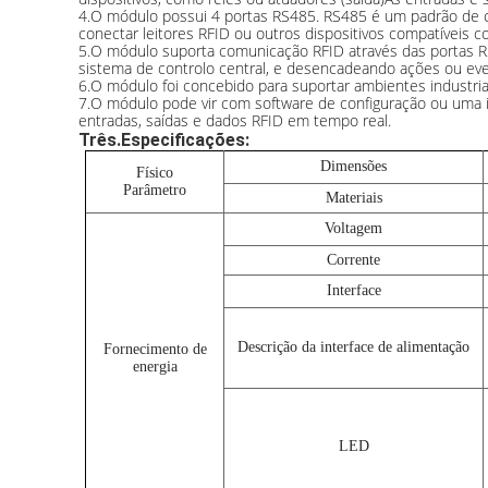
4.
O módulo possui 4 portas RS485. RS485 é um padrão de c
conectar leitores RFID ou outros dispositivos compatíveis
5.
O módulo suporta comunicação RFID através das portas RS4
sistema de controlo central, e desencadeando ações ou ev
6.
O módulo foi concebido para suportar ambientes industriai
7.
O módulo pode vir com software de configuração ou uma int
entradas, saídas e dados RFID em tempo real.
Três.
Especificações:
Dimensões
Físico
Parâmetro
Materiais
Voltagem
Corrente
Interface
Descrição da interface de alimentação
Fornecimento de
energia
LED