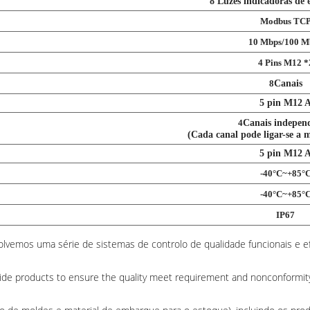
8 Luzes indicadoras de
Modbus TC
10 Mbps/100 M
4 Pins M12 *
8
Canais
5 pin M12 
4
Canais indepen
(Cada canal pode ligar-se a ma
5 pin M12 
-40°C~+85°
-40°C~+85°
IP67
lvemos uma série de sistemas de controlo de qualidade funcionais e ef
ovide products to ensure the quality meet requirement and nonconformit