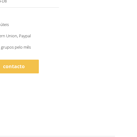
4-D8
 úteis
ern Union, Paypal
 grupos pelo mês
contacto