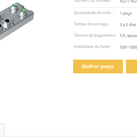
Número do modelo:
AI21T-RS
Quantidade de ordem
1 peça
mínima:
Tempo de entrega:
3 a 5 dias
Termos de pagamento:
T/T, West
Habilidade da fonte:
500~1000
Melhor preço