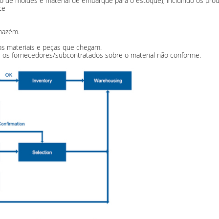
ção de moldes e material de embarque para o estoque), incluindo os pro
te
rmazém.
os materiais e peças que chegam.
 os fornecedores/subcontratados sobre o material não conforme.