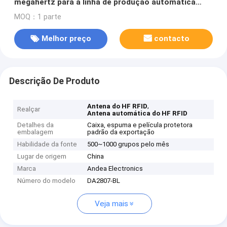
megahertz para a linha de produção automática
antena de bobina da classificação e do inventário
MOQ：1 parte
RFID do pacote
Melhor preço
contacto
Descrição De Produto
,
Antena do HF RFID
Realçar
Antena automática do HF RFID
Detalhes da
Caixa, espuma e película protetora
embalagem
padrão da exportação
Habilidade da fonte
500~1000 grupos pelo mês
Lugar de origem
China
Marca
Andea Electronics
Número do modelo
DA2807-BL
Veja mais