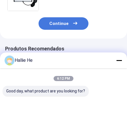
bobina da classificação e do
inventário RFID do pacote
Continue
Produtos Recomendados
Hallie He
6:12 PM
Good day, what product are you looking for?
Projeto de antena de
860-960MHz RFID
Leitor Smart
prateleira RFID 1.5W
UHF Antenna de Alto
Bookshelf Ant
para estantes de
Desempenho
do HF 13.56m
arquivo
Antenna portátil
RFID da gestão
portátil para gestão
inventário do
Melhor preço
Melhor preço
Melhor pr
de livros e arquivos
arquivo do livr