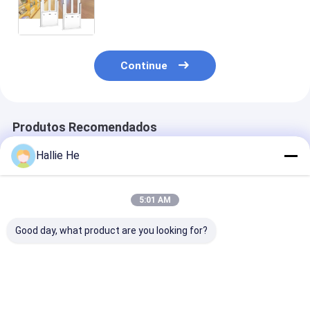
Range do leitor da porta do HF RFID
Continue
Produtos Recomendados
Hallie He
5:01 AM
Good day, what product are you looking for?
13.56MHz RFID Gate
Leitor RFID da
Dispensador d
Reader Biblioteca
Biblioteca de
etiquetas RFID
Sistema Antifurto
Segurança EAS
incorporado e
leitor e escrito
Melhor preço
Melhor preço
Melhor pr