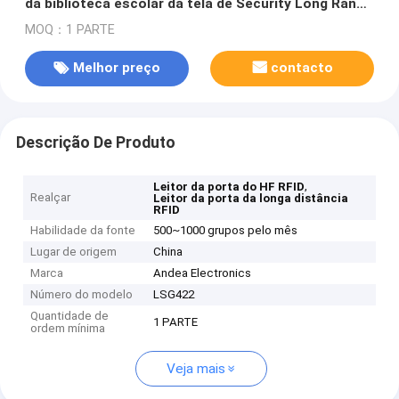
da biblioteca escolar da tela de Security Long Range
do leitor da porta do HF RFID
MOQ：1 PARTE
Melhor preço
contacto
Descrição De Produto
,
Leitor da porta do HF RFID
Realçar
Leitor da porta da longa distância
RFID
Habilidade da fonte
500~1000 grupos pelo mês
Lugar de origem
China
Marca
Andea Electronics
Número do modelo
LSG422
Quantidade de
1 PARTE
ordem mínima
Veja mais