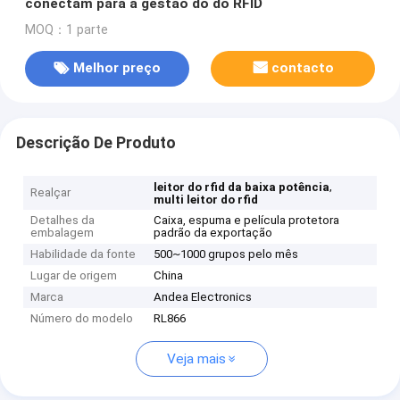
conectam para a gestão do do RFID
MOQ：1 parte
Melhor preço
contacto
Descrição De Produto
,
leitor do rfid da baixa potência
Realçar
multi leitor do rfid
Detalhes da
Caixa, espuma e película protetora
embalagem
padrão da exportação
Habilidade da fonte
500~1000 grupos pelo mês
Lugar de origem
China
Marca
Andea Electronics
Número do modelo
RL866
Veja mais