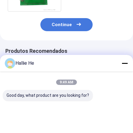
gestão do do RFID
Continue
Produtos Recomendados
Hallie He
9:49 AM
Good day, what product are you looking for?
Leitor encaixado
NTAG21x Tag Mifare
Reitor de RFID
Writer ISO15693
Ultralight Tag NFC
incorporado e
ISO14443A/B
RFID Reader Writer
ICODE SLI / SLI
ISO18000-3M3 e
Construído em placa
SLIX2 Chips
NFC do HF RFID
de PCB
ISO15693
Melhor preço
Melhor preço
Melhor pr