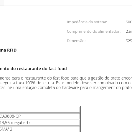
Impedância da antena:
50
Comprimento do alimentador:
2.5
Dimensão:
52
ena RFID
nto do restaurante do fast food
mente para o restaurante do fast food para que a gestão do prato enco
seguir a taxa 100% de leitura. Este modelo deve ser combinado com o le
 dar-lhe uma solução completa do hardware para o mangement do prato
DA3808-CP
13,56 megahertz
SMA*2