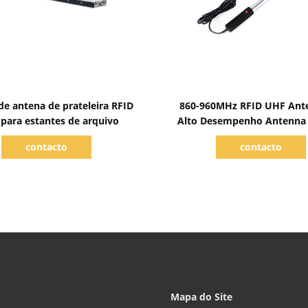
Mostrar detalhes
Mostrar detalhes
de antena de prateleira RFID
860-960MHz RFID UHF Ant
para estantes de arquivo
Alto Desempenho Antenna 
portátil para gestão de li
contacto
contacto
arquivos
Mapa do Site