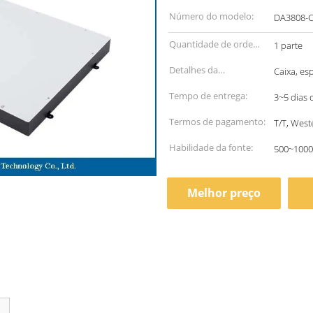
Número do modelo:
DA3808-
Quantidade de ordem
1 parte
mínima:
Detalhes da
Caixa, es
embalagem:
Tempo de entrega:
3~5 dias 
Termos de pagamento:
T/T, West
Habilidade da fonte:
500~1000
Melhor preço