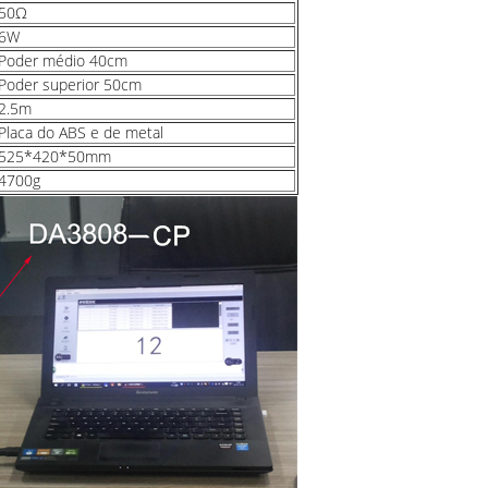
50Ω
6W
Poder médio 40cm
Poder superior 50cm
2.5m
Placa do ABS e de metal
525*420*50mm
4700g