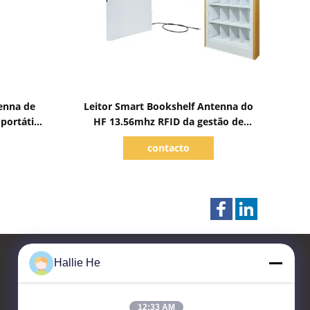
Mostrar detalhes
enna de
Leitor Smart Bookshelf Antenna do
portátil
HF 13.56mhz RFID da gestão de
vros e
inventário do arquivo do livro da
contacto
biblioteca
Hallie He
Fale Conosco
12:33 AM