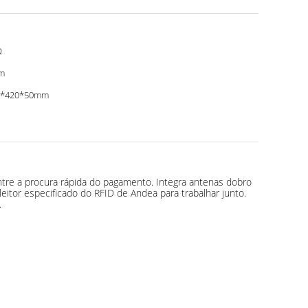
Ω
m
5*420*50mm
ntre a procura rápida do pagamento. Integra antenas dobro
itor especificado do RFID de Andea para trabalhar junto.
.