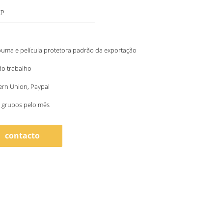
CP
puma e película protetora padrão da exportação
do trabalho
ern Union, Paypal
 grupos pelo mês
contacto