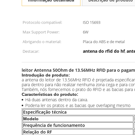
Protocolo compatível:
ISO 15693
Max Support Power:
6W
Abrigando o material:
Placa do ABS e de metal
antena do rfid do hf
ant
Destacar:
,
leitor Antenna 50Ohm de 13.56MHz RFID para o pagame
Introdução de produto:
a antena do leitor de 13.56MHz RFID é projetada especifica
para dentro para não realizar nenhuma zona cega e para con
Também, nós fornecemos o prato do RFID e as bacias para
Características do produto:
Há duas antenas dentro da caixa.
Poderia ler os pratos e as bacias que overlaping mesmo
Especificação técnica
Modelo
Frequência de funcionamento
Relação do RF