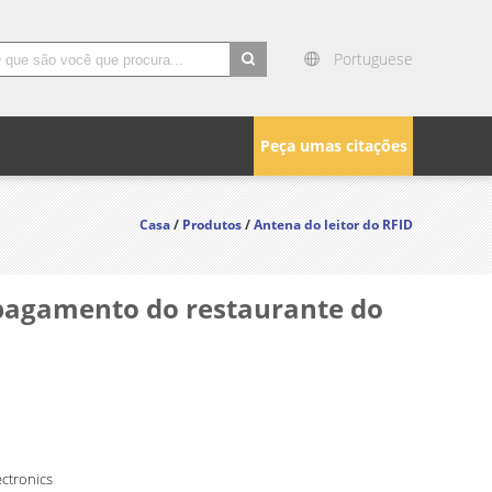
Portuguese
search
Peça umas citações
Casa
/
Produtos
/
Antena do leitor do RFID
 pagamento do restaurante do
ctronics