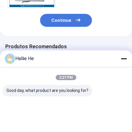
Continue
Produtos Recomendados
Hallie He
2:27 PM
Good day, what product are you looking for?
Projeto de antena de
860-960MHz RFID
Leitor Smart
prateleira RFID 1.5W
UHF Antenna de Alto
Bookshelf Ant
para estantes de
Desempenho
do HF 13.56m
arquivo
Antenna portátil
RFID da gestão
portátil para gestão
inventário do
Melhor preço
Melhor preço
Melhor pr
de livros e arquivos
arquivo do livr
biblioteca