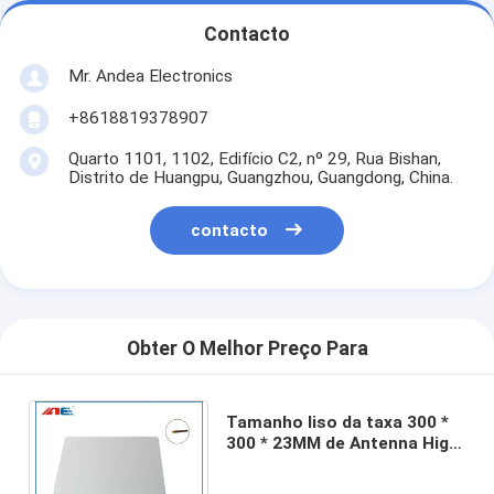
Contacto
Mr. Andea Electronics
+8618819378907
Quarto 1101, 1102, Edifício C2, nº 29, Rua Bishan,
Distrito de Huangpu, Guangzhou, Guangdong, China.
contacto
Obter O Melhor Preço Para
Tamanho liso da taxa 300 *
300 * 23MM de Antenna High
Read do leitor da cor de
prata 13.56MHz RFID