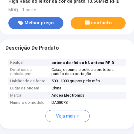
High Read do leitor da cor de prata 13.56MHz RFID
MOQ：1 parte
Melhor preço
contacto
Descrição De Produto
Realçar
,
antena do rfid do hf
antena RFID
Detalhes da
Caixa, espuma e película protetora
embalagem
padrão da exportação
Habilidade da fonte
500~1000 grupos pelo mês
Lugar de origem
China
Marca
Andea Electronics
Número do modelo
DA3807S
Veja mais